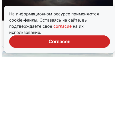
На информационном ресурсе применяются
cookie-файлы. Оставаясь на сайте, вы
Взрывы в Воронеже после сигнала
подтверждаете свое
согласие
на их
тревоги
использование.
Согласен
5 августа
0