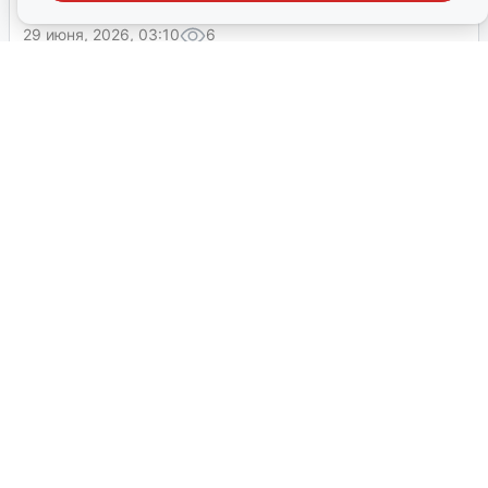
29 июня, 2026, 03:10
6
Схему обхода лимита на бензин
придумали в Башкирии
Житель села Кармаскалы Марат Р. рассказал о
бензиновом кризисе: из-за ажиотажа такси подорожало,