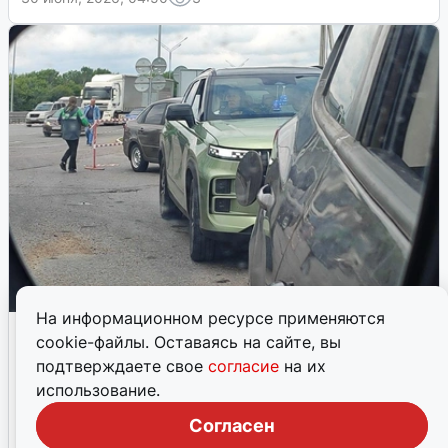
На информационном ресурсе применяются
Психолог: как пережить стресс из-за
cookie-файлы. Оставаясь на сайте, вы
дефицита бензина
подтверждаете свое
согласие
на их
Клинический психолог Наталья Павлова объяснила,
использование.
почему дефицит топлива вызывает такую острую
Согласен
реакцию и что делать, чтобы сохранить душевное
равновесие.