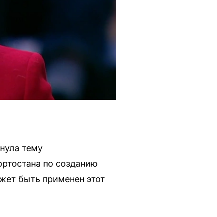
онула тему
ортостана по созданию
ожет быть применен этот