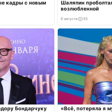
ые кадры с новым
Шаляпин проболтал
возлюбленной
6 августа
55
едору Бондарчуку
«Всё, потеряла я 