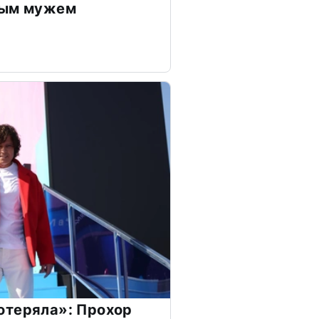
дым мужем
отеряла»: Прохор