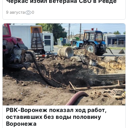
Черкас избил ветерана СВО в Ревде
9 августа
0
РВК-Воронеж показал ход работ,
оставивших без воды половину
Воронежа