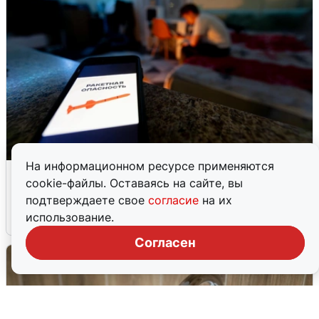
На информационном ресурсе применяются
Ночью в Самарской области завыли
cookie-файлы. Оставаясь на сайте, вы
сирены
подтверждаете свое
согласие
на их
использование.
8 августа
0
Согласен