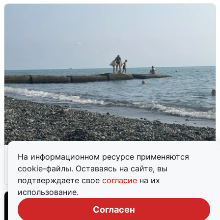
Сирены в Сочи: новая угроза БПЛА
На информационном ресурсе применяются
cookie-файлы. Оставаясь на сайте, вы
6 августа
0
подтверждаете свое
согласие
на их
использование.
Согласен