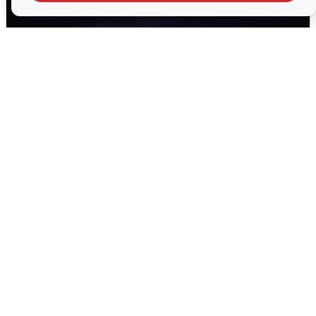
Взрывы в Воронеже после сигнала
тревоги
5 августа
0