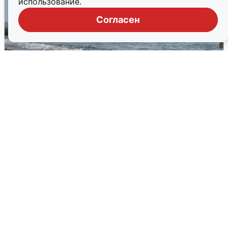
использование.
Согласен
Сирены в Сочи: новая угроза БПЛА
6 августа
0