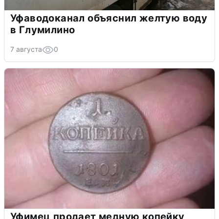
Уфаводоканал объяснил желтую воду
в Глумилино
7 августа
0
Уфимец продает медную копейку