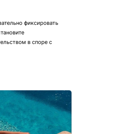
вательно фиксировать
становите
ельством в споре с