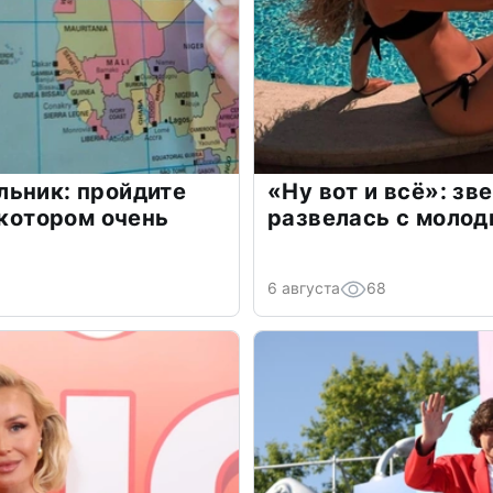
льник: пройдите
«Ну вот и всё»: з
 котором очень
развелась с моло
6 августа
68