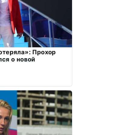
отеряла»: Прохор
ся о новой