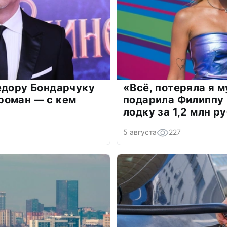
едору Бондарчуку
«Всё, потеряла я 
роман — с кем
подарила Филиппу
лодку за 1,2 млн р
5 августа
227