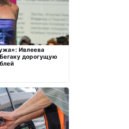
мужа»: Ивлеева
 Бегаку дорогущую
ублей