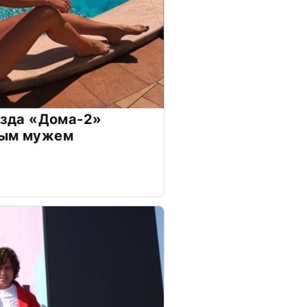
везда «Дома-2»
дым мужем