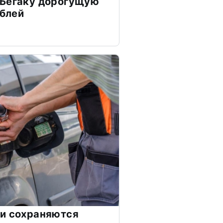
 Бегаку дорогущую
ублей
ии сохраняются