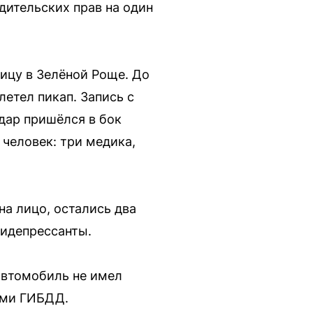
дительских прав на один
ницу в Зелёной Роще. До
летел пикап. Запись с
удар пришёлся в бок
 человек: три медика,
а лицо, остались два
тидепрессанты.
автомобиль не имел
ами ГИБДД.