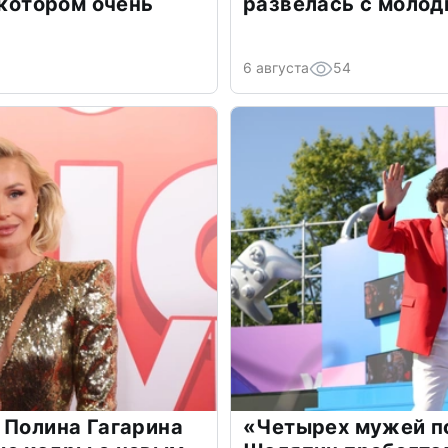
 котором очень
развелась с моло
6 августа
54
 Полина Гагарина
«Четырех мужей п