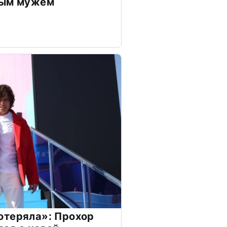
дым мужем
отеряла»: Прохор