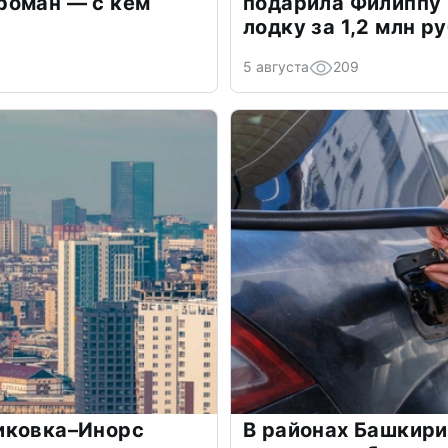
роман — с кем
подарила Филиппу
лодку за 1,2 млн р
5 августа
209
иковка–Инорс
В районах Башкир