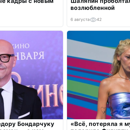
ые кадры с новым
Шаляпин проболтал
возлюбленной
6 августа
42
едору Бондарчуку
«Всё, потеряла я 