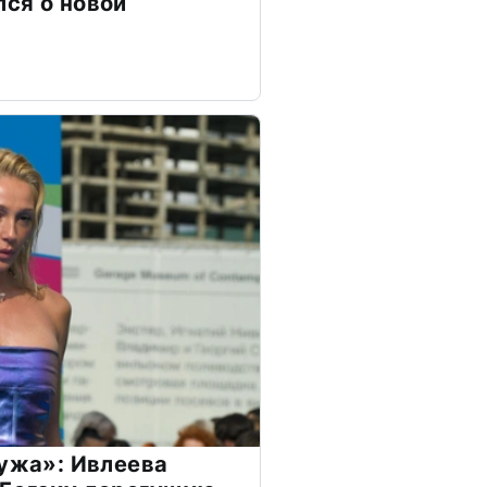
ся о новой
мужа»: Ивлеева