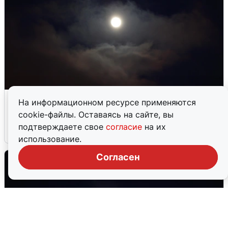
В Воронеже прогремели взрывы
На информационном ресурсе применяются
после сигнала тревоги
cookie-файлы. Оставаясь на сайте, вы
подтверждаете свое
согласие
на их
5 августа
0
использование.
Согласен