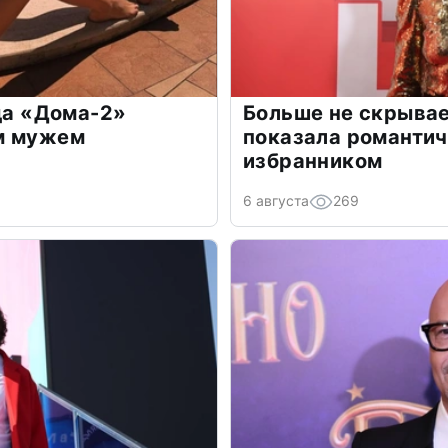
зда «Дома-2»
Больше не скрывае
м мужем
показала романти
избранником
6 августа
269