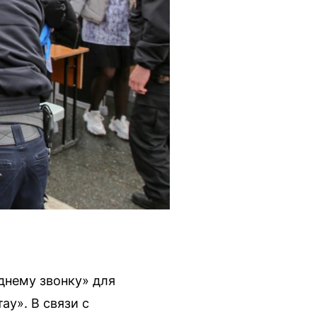
днему звонку» для
ау». В связи с