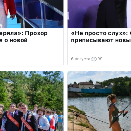
еряла»: Прохор
«Не просто слух»:
 о новой
приписывают новы
6 августа
99