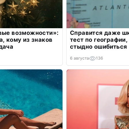
овые возможности»:
Справится даже шк
а, кому из знаков
тест по географии,
дача
стыдно ошибиться
6 августа
136