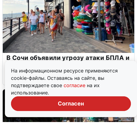
В Сочи объявили угрозу атаки БПЛА и
закрыли пляжи
На информационном ресурсе применяются
6 августа
0
cookie-файлы. Оставаясь на сайте, вы
подтверждаете свое
согласие
на их
использование.
Согласен