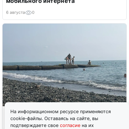
мобильного интернета
6 августа
0
Сирены в Сочи: новая угроза БПЛА
На информационном ресурсе применяются
cookie-файлы. Оставаясь на сайте, вы
6 августа
0
подтверждаете свое
согласие
на их