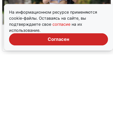
На информационном ресурсе применяются
cookie-файлы. Оставаясь на сайте, вы
подтверждаете свое
согласие
на их
Волгоградцы остались без
использование.
мобильного интернета
Согласен
6 августа
0