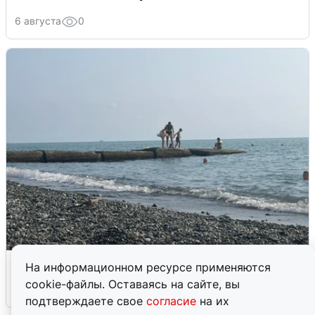
6 августа
0
Сирены в Сочи: новая угроза БПЛА
На информационном ресурсе применяются
cookie-файлы. Оставаясь на сайте, вы
6 августа
0
подтверждаете свое
согласие
на их