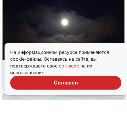
На информационном ресурсе применяются
cookie-файлы. Оставаясь на сайте, вы
Взрывы в Воронеже после сигнала
подтверждаете свое
согласие
на их
тревоги
использование.
Согласен
5 августа
0