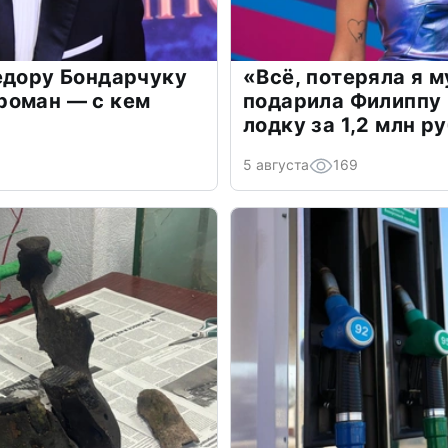
едору Бондарчуку
«Всё, потеряла я 
роман — с кем
подарила Филиппу
лодку за 1,2 млн р
5 августа
169