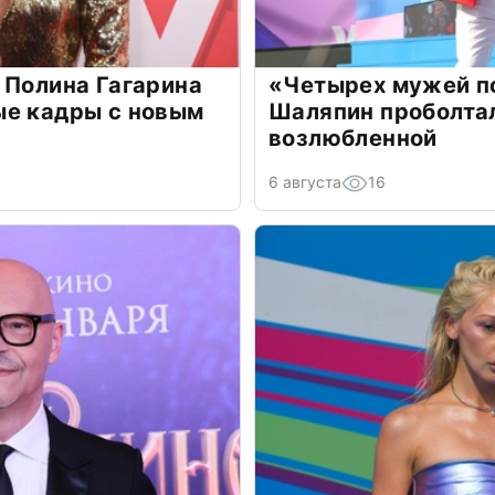
 Полина Гагарина
«Четырех мужей п
ые кадры с новым
Шаляпин проболтал
возлюбленной
6 августа
16