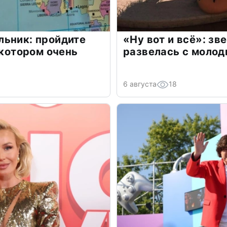
льник: пройдите
«Ну вот и всё»: з
 котором очень
развелась с моло
6 августа
18