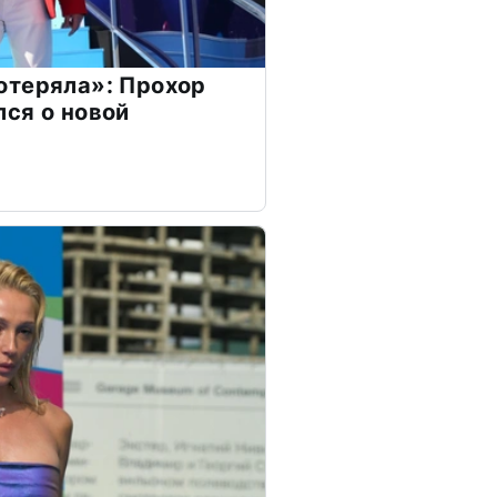
отеряла»: Прохор
ся о новой