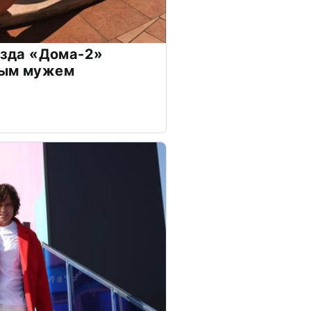
везда «Дома-2»
дым мужем