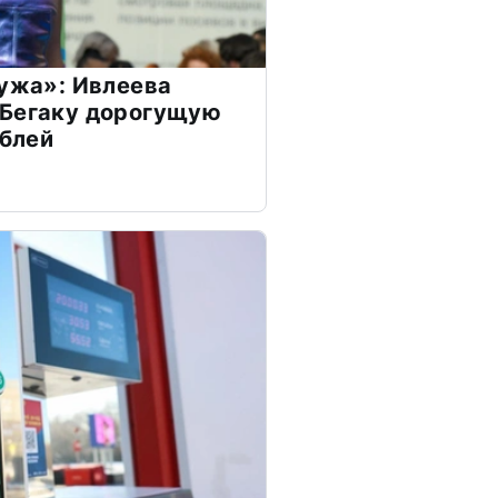
мужа»: Ивлеева
 Бегаку дорогущую
ублей