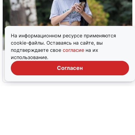
На информационном ресурсе применяются
cookie-файлы. Оставаясь на сайте, вы
подтверждаете свое
согласие
на их
Волгоградцы остались без
использование.
мобильного интернета
Согласен
6 августа
0