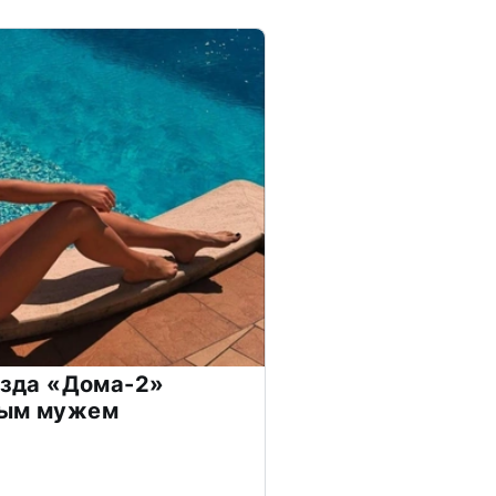
везда «Дома-2»
дым мужем