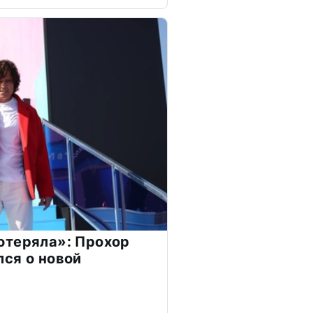
отеряла»: Прохор
ся о новой