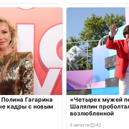
 Полина Гагарина
«Четырех мужей п
ые кадры с новым
Шаляпин проболтал
возлюбленной
6 августа
42