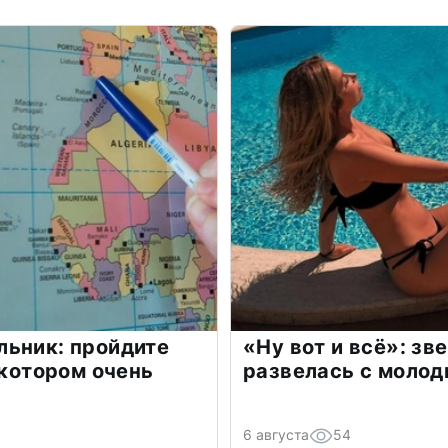
льник: пройдите
«Ну вот и всё»: з
 котором очень
развелась с моло
6 августа
54