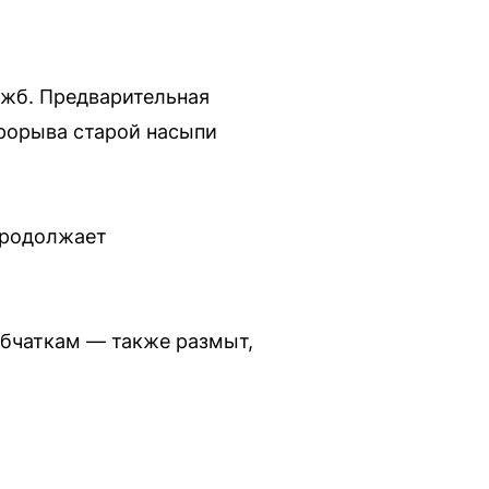
ужб. Предварительная
прорыва старой насыпи
продолжает
бчаткам — также размыт,