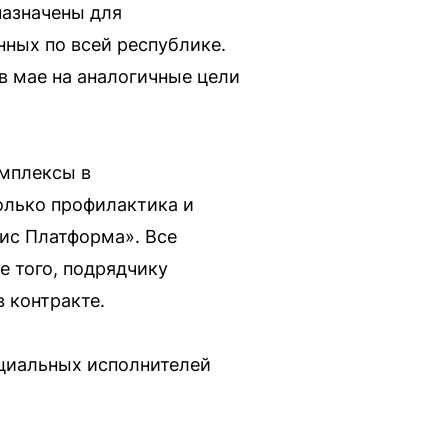
назначены для
ных по всей республике.
в мае на аналогичные цели
омплексы в
только профилактика и
рис Платформа». Все
 того, подрядчику
 контракте.
нциальных исполнителей