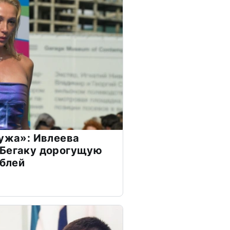
мужа»: Ивлеева
 Бегаку дорогущую
ублей