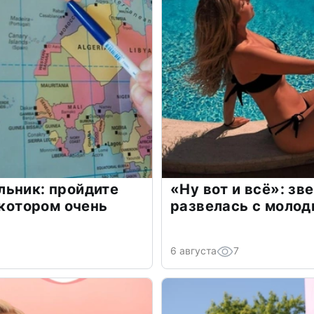
льник: пройдите
«Ну вот и всё»: з
 котором очень
развелась с моло
6 августа
7