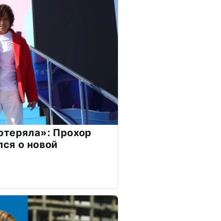
отеряла»: Прохор
ся о новой