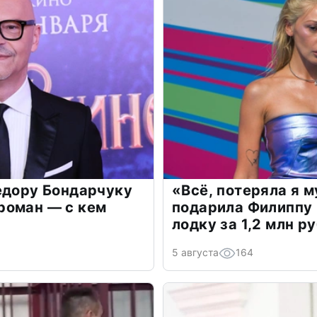
едору Бондарчуку
«Всё, потеряла я 
роман — с кем
подарила Филиппу
лодку за 1,2 млн р
5 августа
164