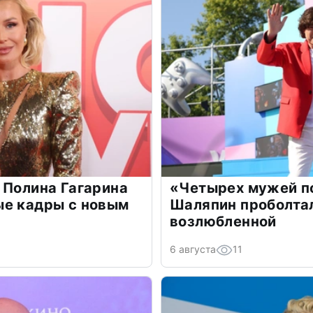
 Полина Гагарина
«Четырех мужей п
ые кадры с новым
Шаляпин проболтал
возлюбленной
6 августа
11