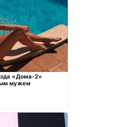
везда «Дома-2»
дым мужем