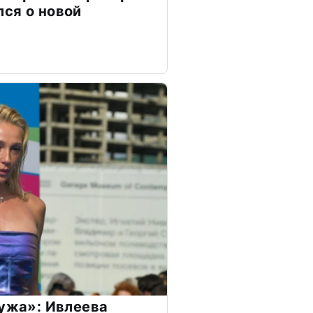
ся о новой
мужа»: Ивлеева