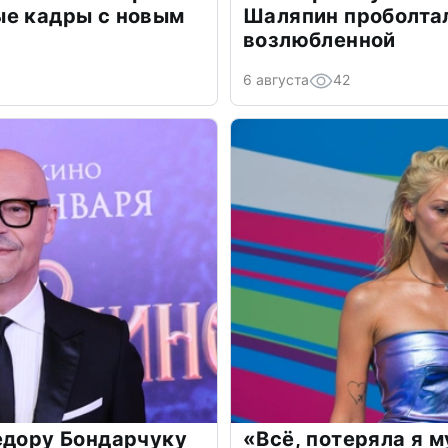
ые кадры с новым
Шаляпин проболтал
возлюбленной
6 августа
42
едору Бондарчуку
«Всё, потеряла я 