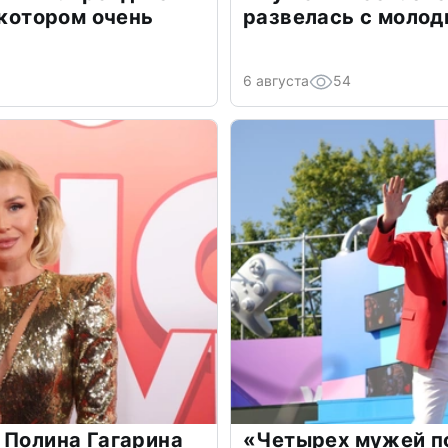
 котором очень
развелась с моло
6 августа
54
 Полина Гагарина
«Четырех мужей п