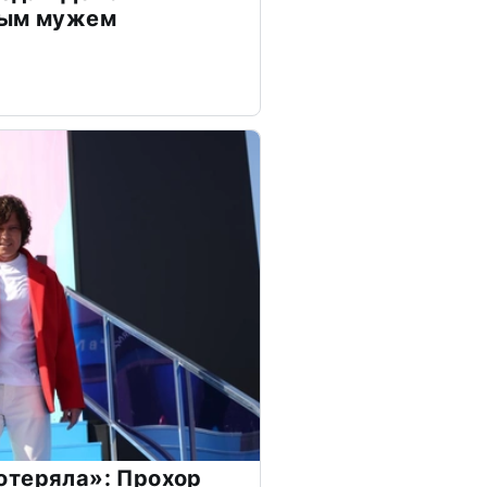
дым мужем
отеряла»: Прохор