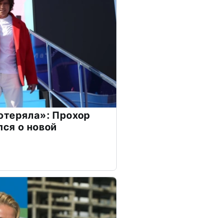
отеряла»: Прохор
ся о новой