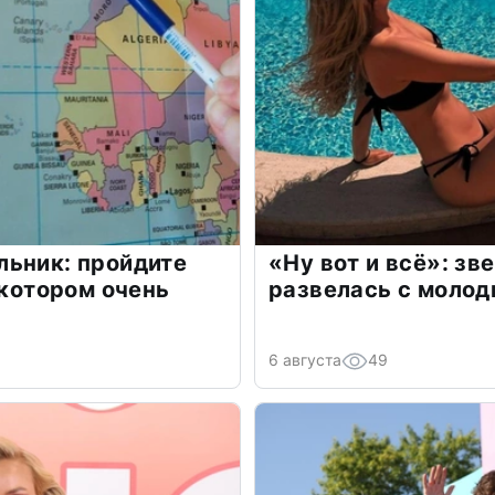
льник: пройдите
«Ну вот и всё»: з
 котором очень
развелась с моло
6 августа
49