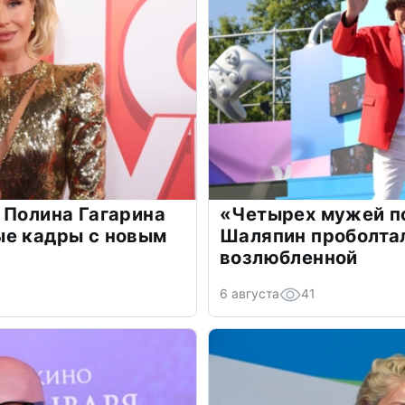
 Полина Гагарина
«Четырех мужей п
ые кадры с новым
Шаляпин проболтал
возлюбленной
6 августа
41