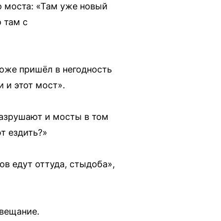
о моста: «Там уже новый
 там с
тоже пришёл в негодность
и и этот мост».
разрушают и мосты в том
т ездить?»
ов едут оттуда, стыдоба»,
овещание.