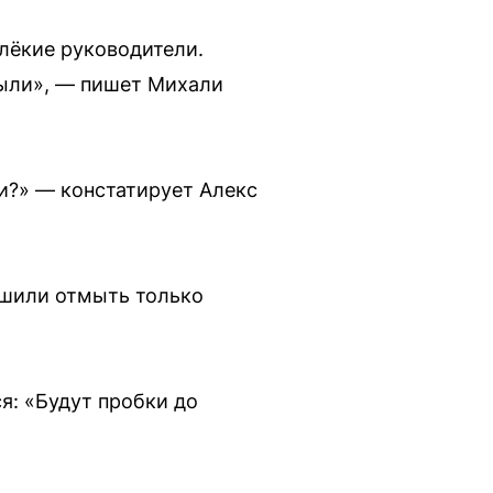
алёкие руководители.
рыли», — пишет Михали
ли?» — констатирует Алекс
ешили отмыть только
я: «Будут пробки до