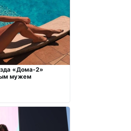
везда «Дома-2»
дым мужем