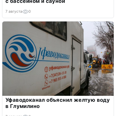
с бассейном и сауной
7 августа
0
Уфаводоканал объяснил желтую воду
в Глумилино