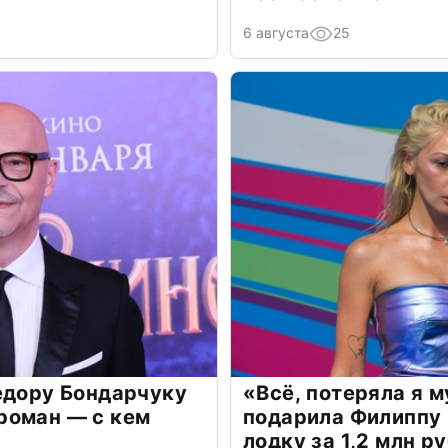
6 августа
25
едору Бондарчуку
«Всё, потеряла я 
роман — с кем
подарила Филиппу
лодку за 1,2 млн р