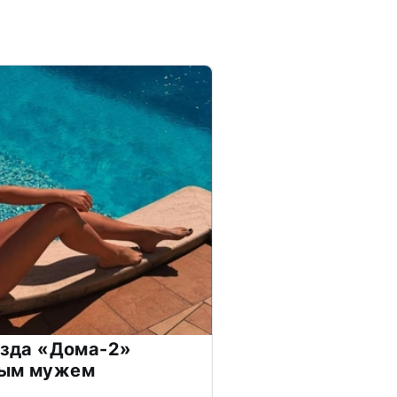
везда «Дома-2»
дым мужем