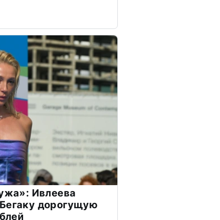
мужа»: Ивлеева
 Бегаку дорогущую
ублей