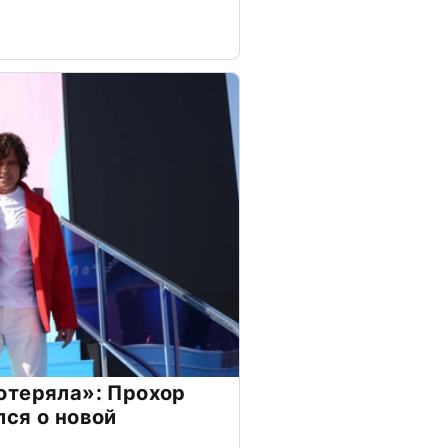
отеряла»: Прохор
ся о новой