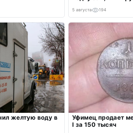
5 августа
194
нил желтую воду в
Уфимец продает м
I за 150 тысяч