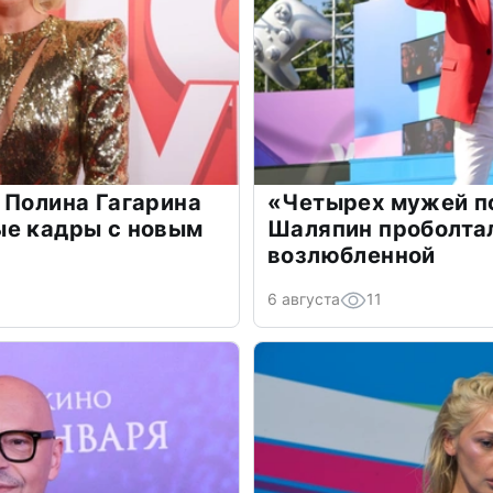
 Полина Гагарина
«Четырех мужей п
ые кадры с новым
Шаляпин проболтал
возлюбленной
6 августа
11