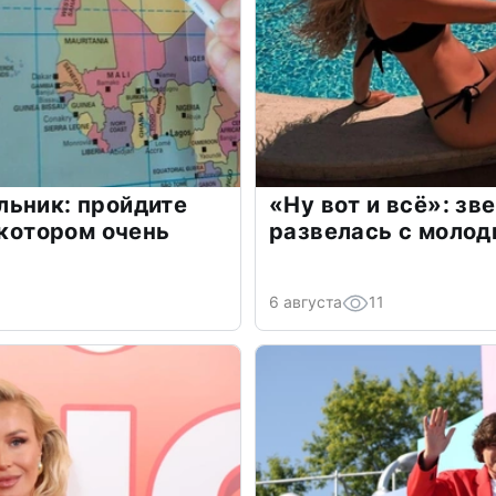
льник: пройдите
«Ну вот и всё»: з
 котором очень
развелась с моло
6 августа
11