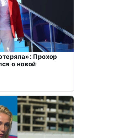
отеряла»: Прохор
ся о новой