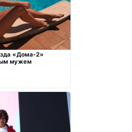
везда «Дома-2»
дым мужем