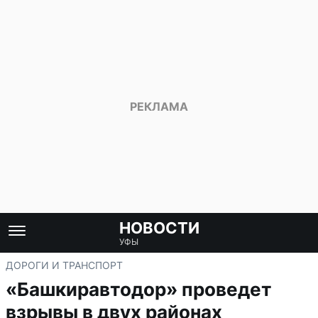
НОВОСТИ
УФЫ
ДОРОГИ И ТРАНСПОРТ
«Башкиравтодор» проведет
взрывы в двух районах