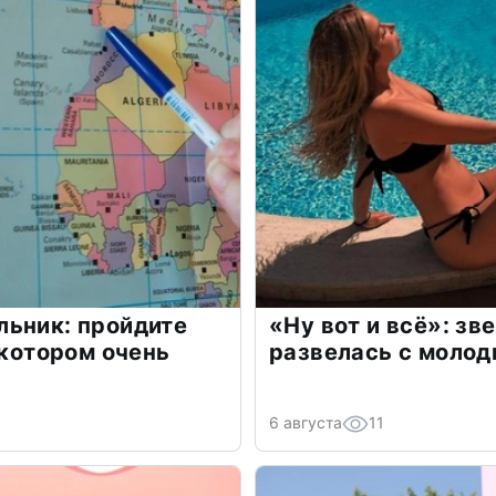
льник: пройдите
«Ну вот и всё»: з
 котором очень
развелась с моло
6 августа
11