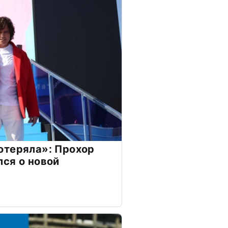
отеряла»: Прохор
ся о новой