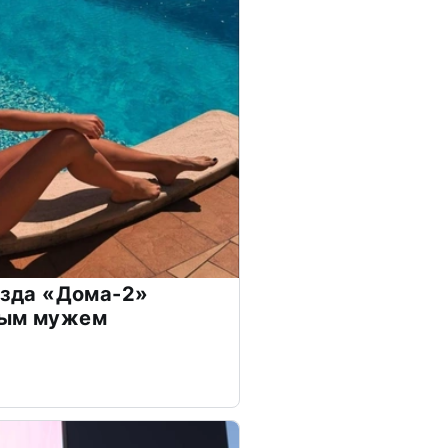
везда «Дома-2»
дым мужем