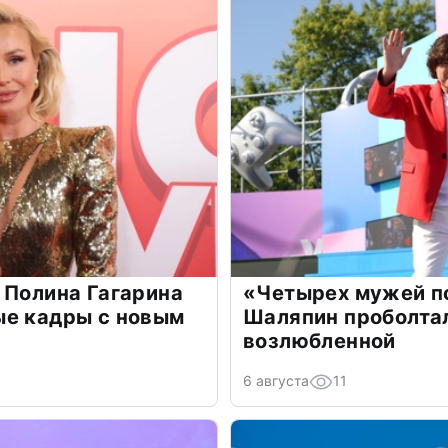
 Полина Гагарина
«Четырех мужей п
ые кадры с новым
Шаляпин проболтал
возлюбленной
6 августа
11