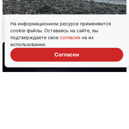
Сирены в Сочи: новая угроза БПЛА
На информационном ресурсе применяются
cookie-файлы. Оставаясь на сайте, вы
6 августа
0
подтверждаете свое
согласие
на их
использование.
Согласен