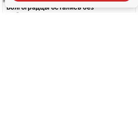
Волгоградцы остались без
мобильного интернета
6 августа
0
Сирены в Сочи: новая угроза БПЛА