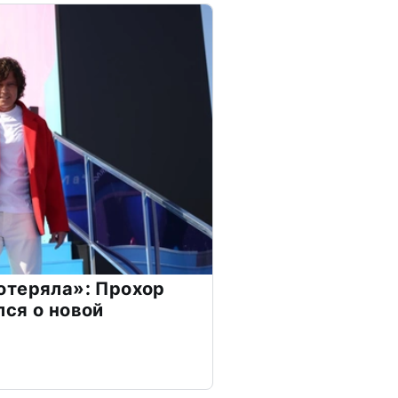
отеряла»: Прохор
ся о новой