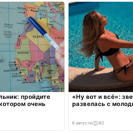
льник: пройдите
«Ну вот и всё»: з
 котором очень
развелась с моло
6 августа
82