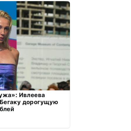
мужа»: Ивлеева
 Бегаку дорогущую
ублей