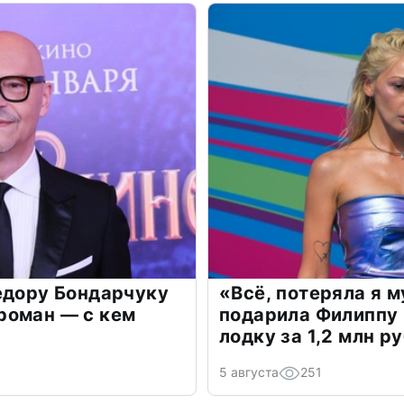
едору Бондарчуку
«Всё, потеряла я 
роман — с кем
подарила Филиппу
лодку за 1,2 млн р
5 августа
251