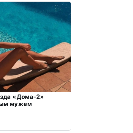
везда «Дома-2»
дым мужем