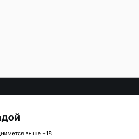
адой
днимется выше +18