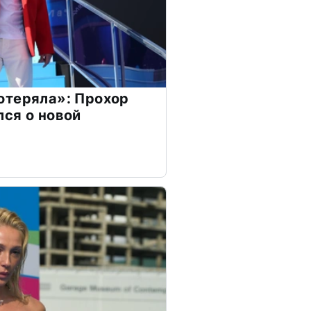
отеряла»: Прохор
ся о новой