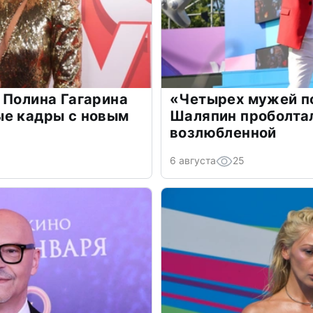
 Полина Гагарина
«Четырех мужей п
ые кадры с новым
Шаляпин проболтал
возлюбленной
6 августа
25