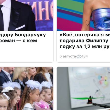
едору Бондарчуку
«Всё, потеряла я 
роман — с кем
подарила Филиппу
лодку за 1,2 млн р
5 августа
184