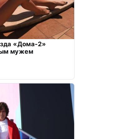
везда «Дома-2»
дым мужем