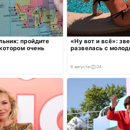
льник: пройдите
«Ну вот и всё»: з
 котором очень
развелась с моло
6 августа
24