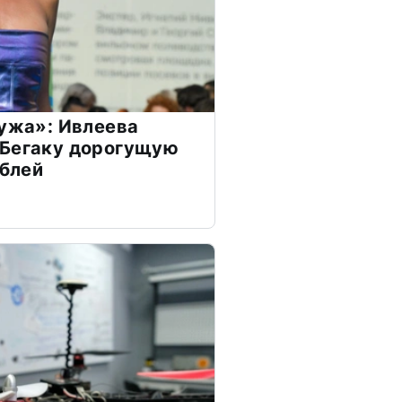
мужа»: Ивлеева
 Бегаку дорогущую
ублей