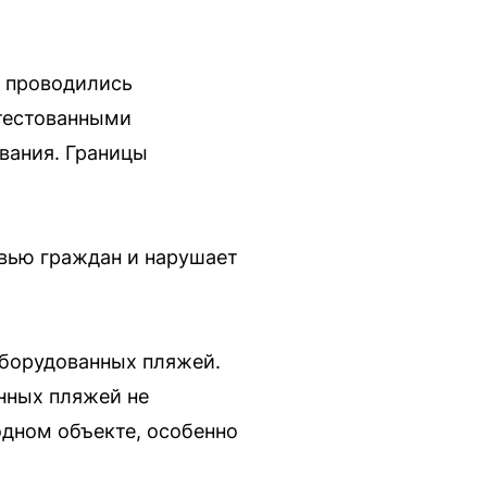
е проводились
ттестованными
вания. Границы
овью граждан и нарушает
оборудованных пляжей.
нных пляжей не
одном объекте, особенно