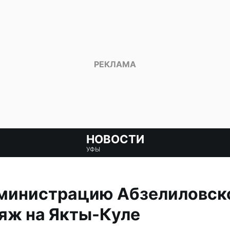
НОВОСТИ
УФЫ
дминистрацию Абзелиловск
яж на Якты-Куле