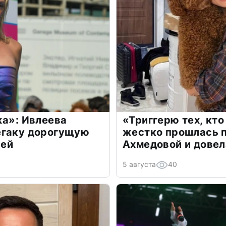
жа»: Ивлеева
«Триггерю тех, кто
егаку дорогущую
жестко прошлась п
лей
Ахмедовой и довел
5 августа
40