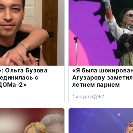
: Ольга Бузова
«Я была шокирова
оединилась с
Агузарову заметил
«ДОМа-2»
летнем парнем
4 августа
62