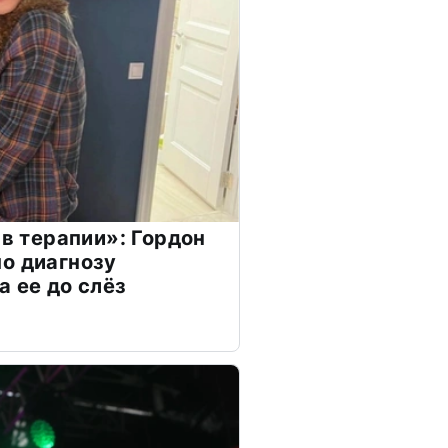
 в терапии»: Гордон
о диагнозу
а ее до слёз