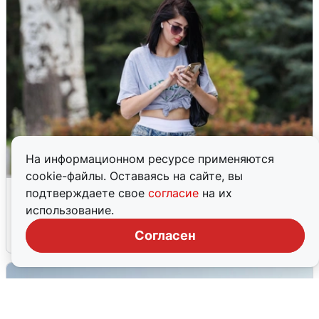
На информационном ресурсе применяются
cookie-файлы. Оставаясь на сайте, вы
Волгоградцы остались без
подтверждаете свое
согласие
на их
мобильного интернета
использование.
Согласен
6 августа
0