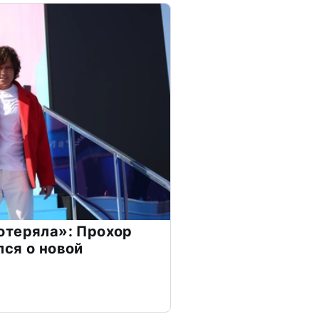
отеряла»: Прохор
ся о новой