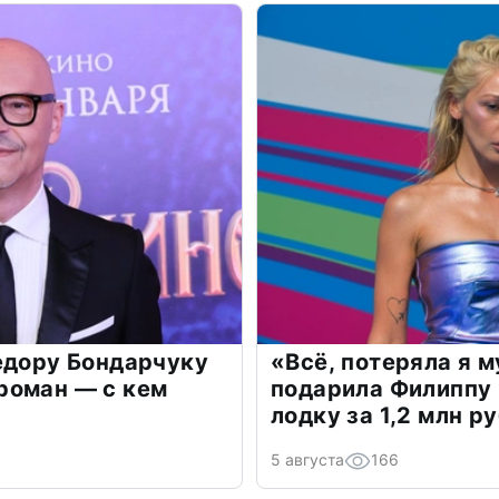
едору Бондарчуку
«Всё, потеряла я 
роман — с кем
подарила Филиппу
лодку за 1,2 млн р
5 августа
166