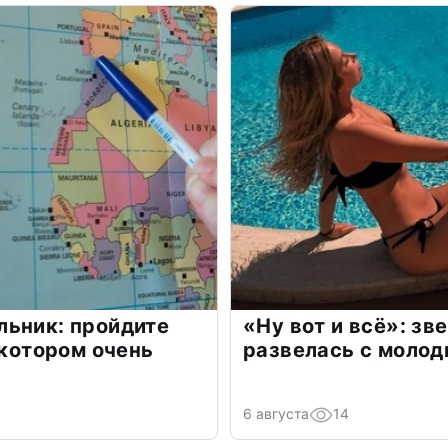
льник: пройдите
«Ну вот и всё»: з
 котором очень
развелась с моло
6 августа
14