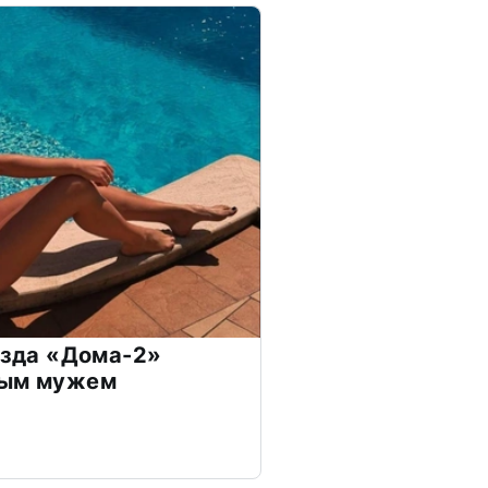
везда «Дома-2»
дым мужем