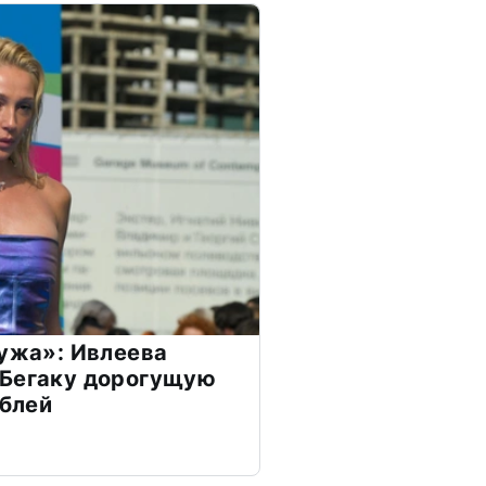
мужа»: Ивлеева
 Бегаку дорогущую
ублей