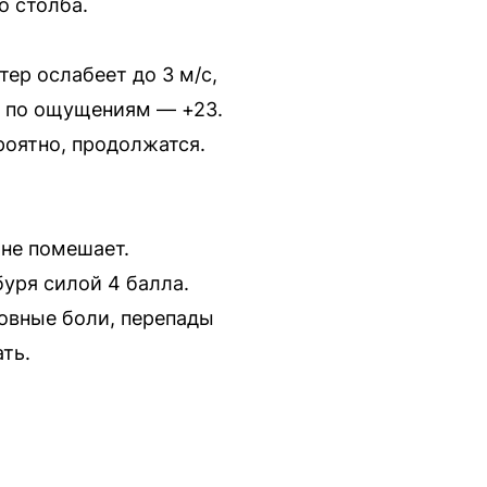
о столба.
тер ослабеет до 3 м/с,
2, по ощущениям — +23.
роятно, продолжатся.
не помешает.
уря силой 4 балла.
вные боли, перепады
ть.