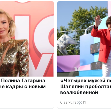
 Полина Гагарина
«Четырех мужей п
ые кадры с новым
Шаляпин проболтал
возлюбленной
6 августа
11