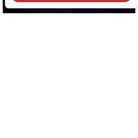
Взрывы в Воронеже после сигнала
тревоги
5 августа
0