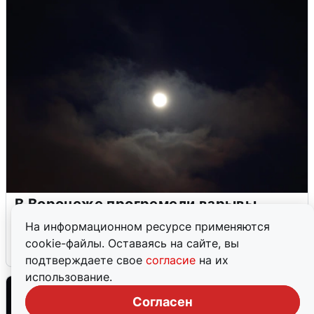
В Воронеже прогремели взрывы
после сигнала тревоги
На информационном ресурсе применяются
cookie-файлы. Оставаясь на сайте, вы
5 августа
0
подтверждаете свое
согласие
на их
использование.
Согласен