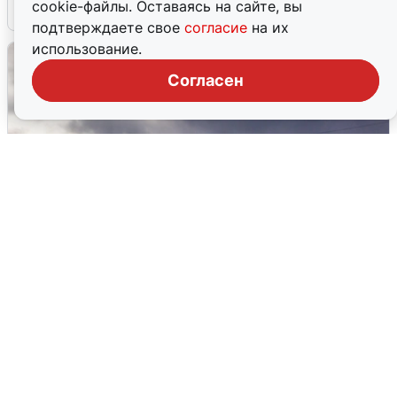
cookie-файлы. Оставаясь на сайте, вы
4 августа
0
подтверждаете свое
согласие
на их
использование.
Согласен
Над ХМАО впервые сбили
беспилотники
3 августа
0