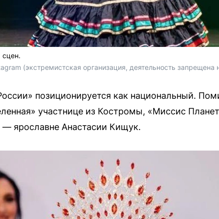
 сцен.
tagram (экстремистская организация, деятельность запрещена 
России» позиционируется как национальный. Поми
еленная» участнице из Костромы, «Миссис Плане
 — ярославне Анастасии Кищук.