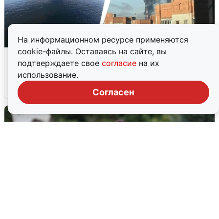
На информационном ресурсе применяются
cookie-файлы. Оставаясь на сайте, вы
Ночная атака БПЛА на Ярославль:
подтверждаете свое
согласие
на их
попадания и последствия
использование.
6 августа
0
Согласен