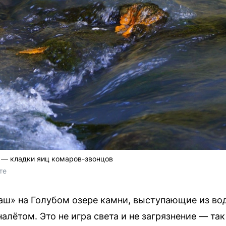
 — кладки яиц комаров-звонцов
те
аш» на Голубом озере камни, выступающие из во
лётом. Это не игра света и не загрязнение — так