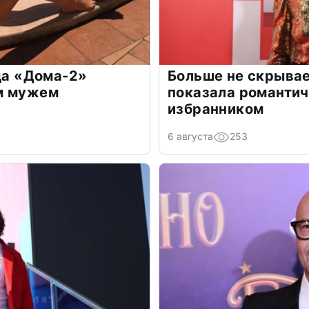
зда «Дома-2»
Больше не скрывае
м мужем
показала романти
избранником
6 августа
253