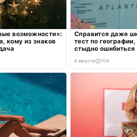
овые возможности»:
Справится даже шк
а, кому из знаков
тест по географии,
дача
стыдно ошибиться
6 августа
124