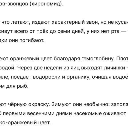
ов-звонцов (хирономид).
что летают, издают характерный звон, но не куса
вут всего от трёх до семи дней, у них нет рта —
дки они погибают.
ют оранжевый цвет благодаря гемоглобину. Плот
одой. Через две недели из яиц выходят личинки
иле, поедает водоросли и органику, очищая водоё
ом для рыб.
т чёрную окраску. Зимуют они необычно: запол
. С первыми весенними днями насекомые оживают
рко-оранжевый цвет.