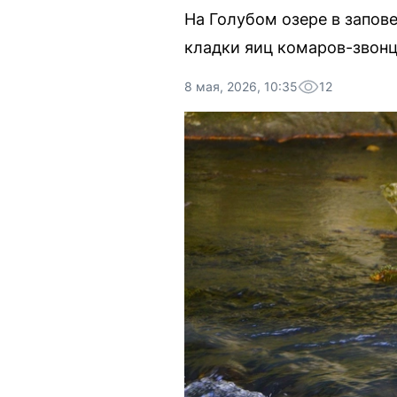
На Голубом озере в запо
кладки яиц комаров-звонц
8 мая, 2026, 10:35
12