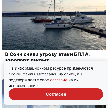
В Сочи сняли угрозу атаки БПЛА,
аэропорт закрыт
На информационном ресурсе применяются
6 августа
0
cookie-файлы. Оставаясь на сайте, вы
подтверждаете свое
согласие
на их
использование.
Согласен