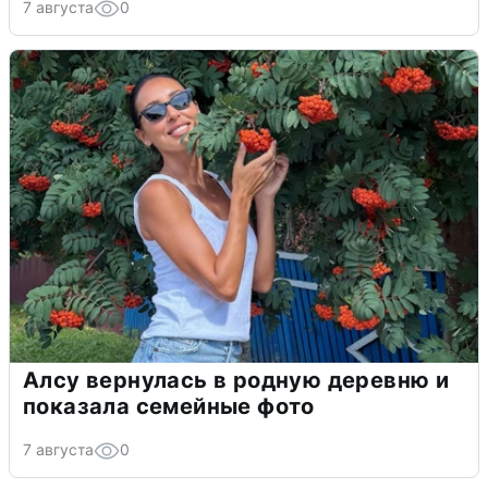
7 августа
0
Алсу вернулась в родную деревню и
показала семейные фото
7 августа
0