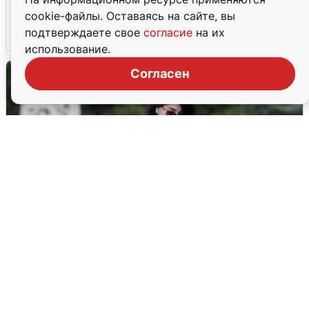
попадания и последствия
cookie-файлы. Оставаясь на сайте, вы
подтверждаете свое
согласие
на их
6 августа
0
использование.
Согласен
Волгоградцы остались без
мобильного интернета