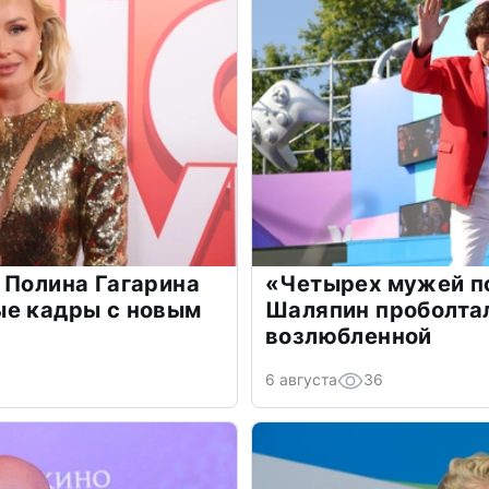
 Полина Гагарина
«Четырех мужей п
ые кадры с новым
Шаляпин проболтал
возлюбленной
6 августа
36