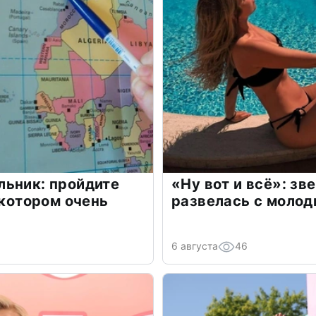
льник: пройдите
«Ну вот и всё»: з
 котором очень
развелась с моло
6 августа
46