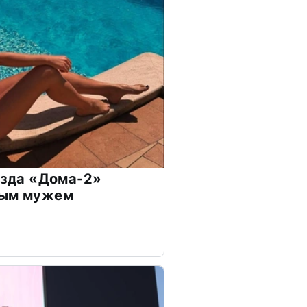
везда «Дома-2»
дым мужем