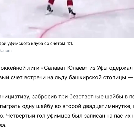
ой уфимского клуба со счетом 4:1.
vk.com
хоккейной лиги «Салават Юлаев» из Уфы одержал
ый счет встречи на льду башкирской столицы — 4
 инициативу, забросив три безответные шайбы в п
ыграть одну шайбу во второй двадцатиминутке, 
. Четвертый гол уфимцев был записан на пас их
ва.