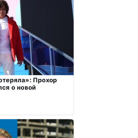
отеряла»: Прохор
ся о новой