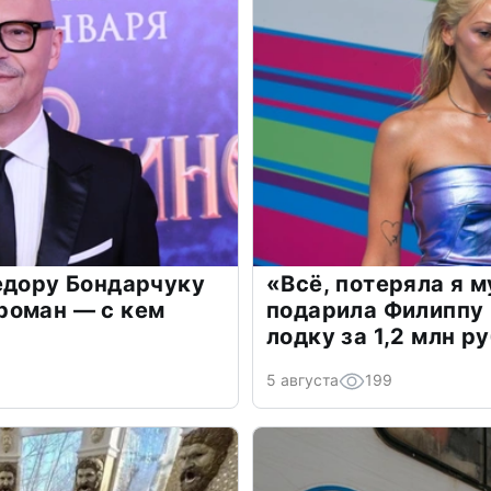
едору Бондарчуку
«Всё, потеряла я 
роман — с кем
подарила Филиппу
лодку за 1,2 млн р
5 августа
199