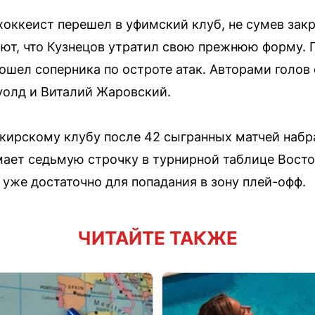
хоккеист перешел в уфимский клуб, не сумев зак
ют, что Кузнецов утратил свою прежнюю форму. П
ошел соперника по остроте атак. Авторами голов 
уолд и Виталий Жаровский.
кирскому клубу после 42 сыгранных матчей набра
мает седьмую строчку в турнирной таблице Вост
, уже достаточно для попадания в зону плей-офф.
ЧИТАЙТЕ ТАКЖЕ