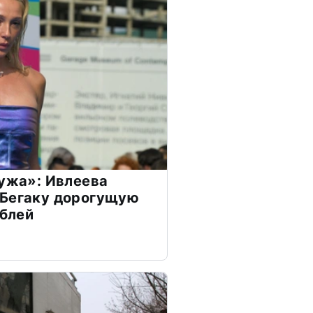
мужа»: Ивлеева
 Бегаку дорогущую
ублей