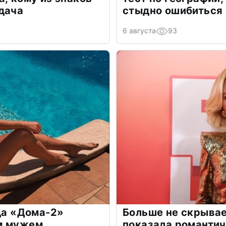
дача
стыдно ошибиться
6 августа
93
зда «Дома-2»
Больше не скрывае
м мужем
показала романти