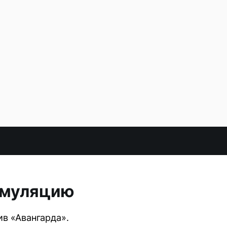
имуляцию
в «Авангарда».