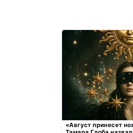
«Август принесет н
Тамара Глоба назвал