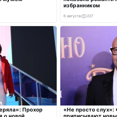
избранником
6 августа
227
еряла»: Прохор
«Не просто слух»:
 о новой
приписывают новы