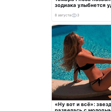
зодиака улыбнется у
8 августа
3
«Ну вот и всё»: зве
развелась с молоды