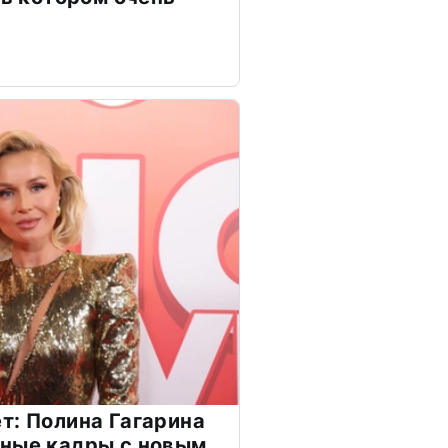
т: Полина Гагарина
чные кадры с новым