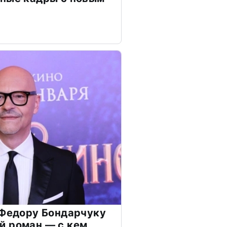
 Федору Бондарчуку
й роман — с кем