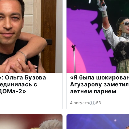
: Ольга Бузова
«Я была шокирова
оединилась с
Агузарову заметил
«ДОМа-2»
летнем парнем
4 августа
63