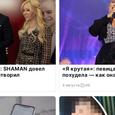
: SHAMAN довел
«Я крутая»: певиц
атворил
похудела — как он
4 августа
46