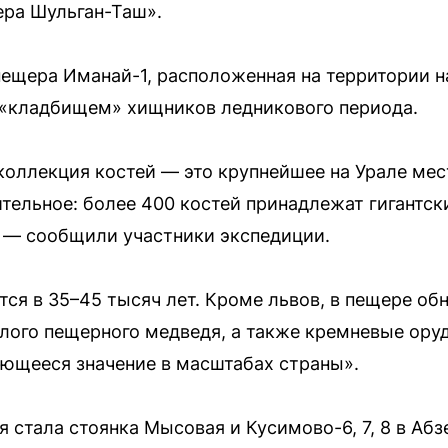
ера Шульган-Таш».
пещера Иманай-1, расположенная на территории н
 «кладбищем» хищников ледникового периода.
коллекция костей — это крупнейшее на Урале ме
ительное: более 400 костей принадлежат гигантс
 — сообщили участники экспедиции.
тся в 35–45 тысяч лет. Кроме львов, в пещере о
лого пещерного медведя, а также кремневые оруд
щееся значение в масштабах страны».
 стала стоянка Мысовая и Кусимово-6, 7, 8 в Аб