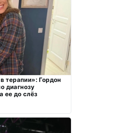
 в терапии»: Гордон
о диагнозу
а ее до слёз