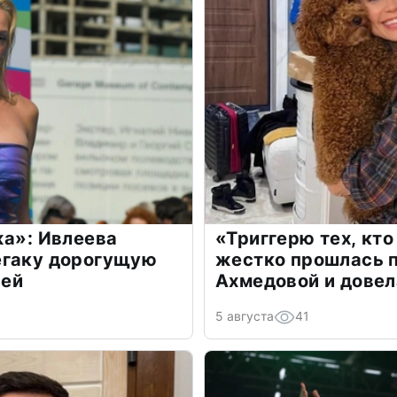
жа»: Ивлеева
«Триггерю тех, кто
егаку дорогущую
жестко прошлась п
лей
Ахмедовой и довел
5 августа
41