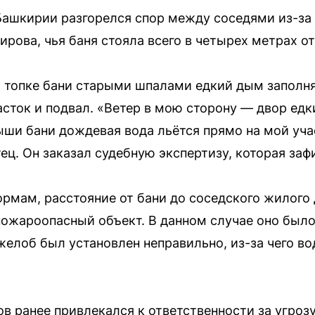
ашкирии разгорелся спор между соседями из-за 
кирова, чья баня стояла всего в четырех метрах от
и топке бани старыми шпалами едкий дым заполня
асток и подвал. «Ветер в мою сторону — двор ед
ыши бани дождевая вода льётся прямо на мой уча
ец. Он заказал судебную экспертизу, которая за
рмам, расстояние от бани до соседского жилого
о пожароопасный объект. В данном случае оно был
желоб был установлен неправильно, из-за чего во
ов ранее привлекался к ответственности за угро