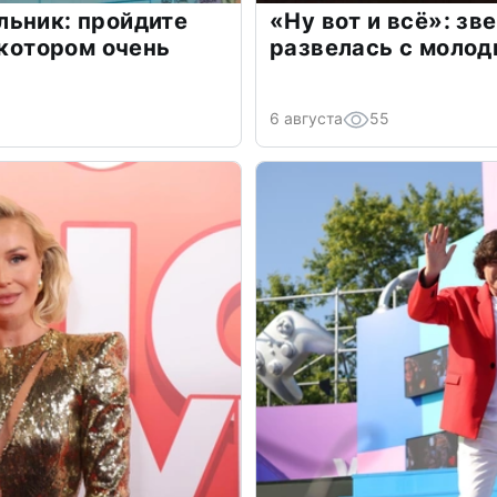
льник: пройдите
«Ну вот и всё»: з
 котором очень
развелась с моло
6 августа
55