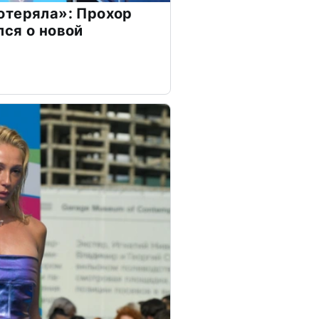
отеряла»: Прохор
ся о новой