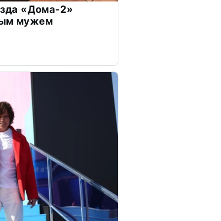
везда «Дома-2»
дым мужем