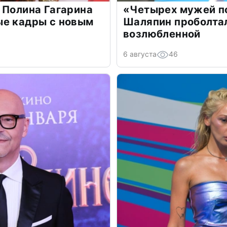
 Полина Гагарина
«Четырех мужей п
ые кадры с новым
Шаляпин проболтал
возлюбленной
6 августа
46