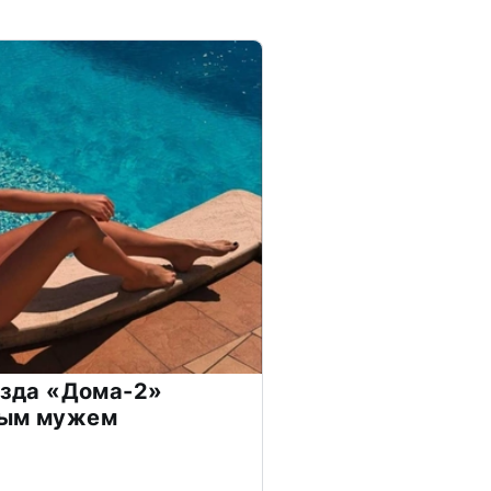
везда «Дома-2»
дым мужем