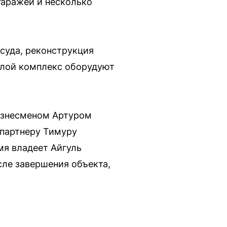
гаражей и несколько
суда, реконструкция
илой комплекс оборудуют
изнесменом Артуром
 партнеру Тимуру
мя владеет Айгуль
сле завершения объекта,