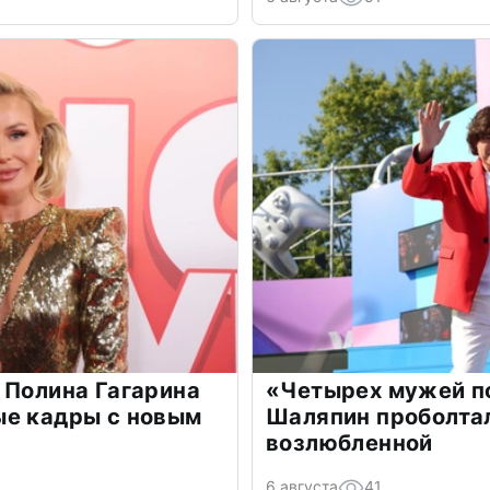
 Полина Гагарина
«Четырех мужей п
ые кадры с новым
Шаляпин проболтал
возлюбленной
6 августа
41