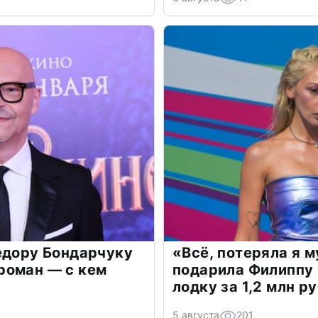
едору Бондарчуку
«Всё, потеряла я 
роман — с кем
подарила Филиппу
лодку за 1,2 млн р
5 августа
201