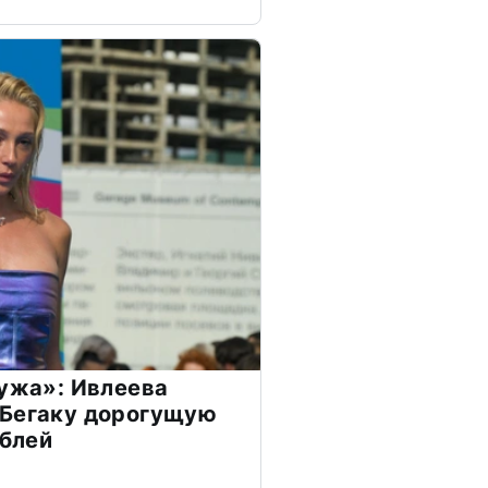
мужа»: Ивлеева
 Бегаку дорогущую
ублей