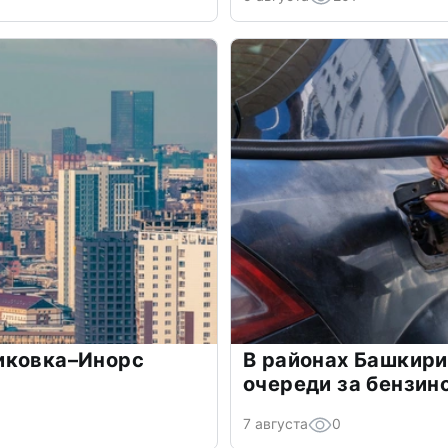
иковка–Инорс
В районах Башкир
очереди за бензин
7 августа
0