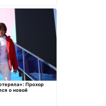
отеряла»: Прохор
ся о новой