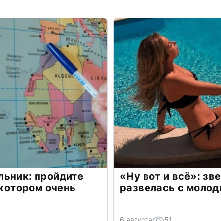
льник: пройдите
«Ну вот и всё»: з
 котором очень
развелась с моло
6 августа
51