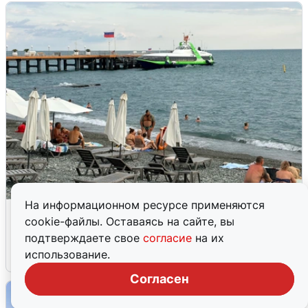
На информационном ресурсе применяются
Жители и туристы Сочи рассказали
cookie-файлы. Оставаясь на сайте, вы
об атаке БПЛА 5 августа
подтверждаете свое
согласие
на их
использование.
5 августа
0
Согласен