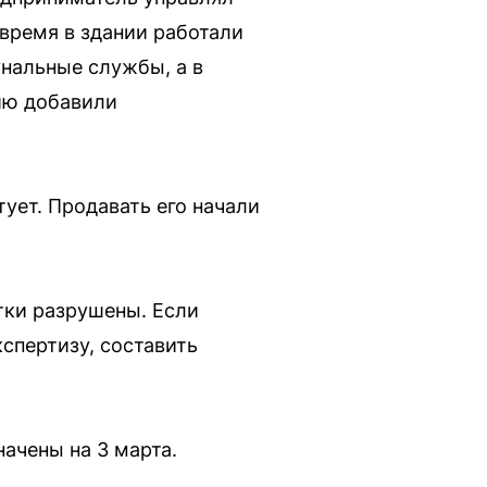
 время в здании работали
унальные службы, а в
ию добавили
ует. Продавать его начали
тки разрушены. Если
кспертизу, составить
начены на 3 марта.