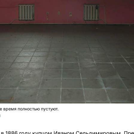
 время полностью пустуют.
U
 в 1886 году купцом Иваном Сельдимировым. Пр