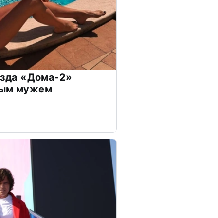
везда «Дома-2»
дым мужем