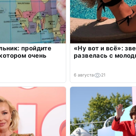
льник: пройдите
«Ну вот и всё»: з
 котором очень
развелась с моло
6 августа
21