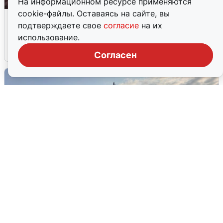
На информационном ресурсе применяются
cookie-файлы. Оставаясь на сайте, вы
Опубликована карта отключений
подтверждаете свое
согласие
на их
воды в Воронеже
использование.
6 августа
0
Согласен
В Сочи сняли угрозу атаки БПЛА,