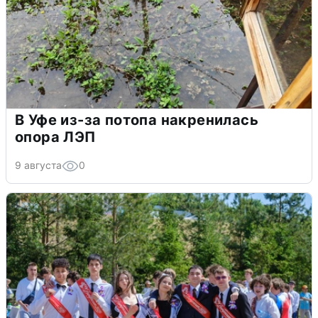
В Уфе из-за потопа накренилась
опора ЛЭП
9 августа
0