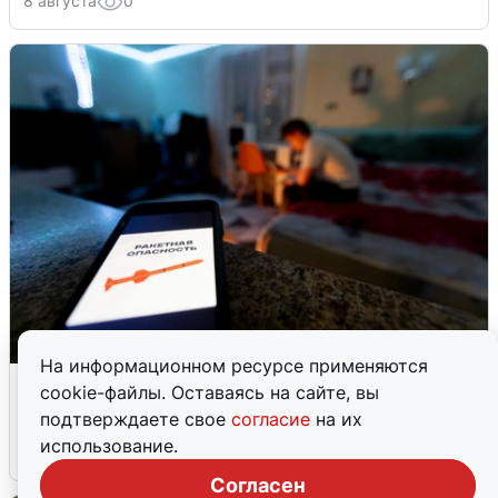
8 августа
0
На информационном ресурсе применяются
Ночью в Самарской области завыли
cookie-файлы. Оставаясь на сайте, вы
сирены
подтверждаете свое
согласие
на их
использование.
8 августа
0
Согласен